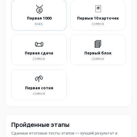
🥈
🃏
Первая 1000
Первые 10 карточек
RARE
COMMON
📜
📘
Первая сдача
Первый блок
COMMON
COMMON
🌱
Первая сотня
COMMON
Пройденные этапы
Сданные итоговые тесты этапов — лучший результат и