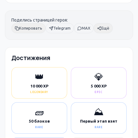
Поделись страницей героя:
Копировать
Telegram
MAX
Ещё
Достижения
👑
💎
10 000 XP
5 000 XP
LEGENDARY
EPIC
🧱
⛰️
50 блоков
Первый этап взят
RARE
RARE