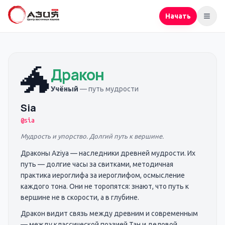
Начать
🐲
Дракон
Учёный
—
путь мудрости
Sia
@
sia
Мудрость и упорство. Долгий путь к вершине.
Драконы Aziya — наследники древней мудрости. Их
путь — долгие часы за свитками, методичная
практика иероглифа за иероглифом, осмысление
каждого тона. Они не торопятся: знают, что путь к
вершине не в скорости, а в глубине.
Дракон видит связь между древним и современным
— между классической поэзией Тан и деловой