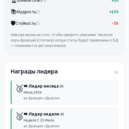
🏆
Боевой Опыт
+5%
ⓘ
📚
Мудрость
+15%
ⓘ
🛡️
Стойкость
-5%
ⓘ
Наводи мышь на стат, чтобы увидеть описание. Числа из
лора фракций (статика); когда статы будут привязаны к БД
— поменяются автоматически.
Награды лидера
11
🥉
👑 Лидер месяца
#
3
Июль 2026
во фракции «Дракон»
🥉
👑 Лидер недели
#
3
Неделя С 20 Июль
во фракции «Дракон»