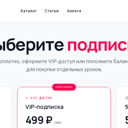
Каталог
Статьи
Анкета
ыберите
подпис
сплатно, оформите VIP-доступ или пополните бала
для покупки отдельных уроков.
ПОПУЛЯРНО
⭐ VIP-ДОСТУП

VIP-подписка
499
₽
/мес