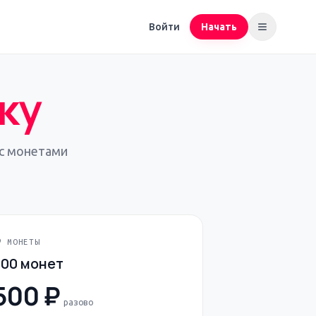
Войти
Начать
ку
нс монетами
 МОНЕТЫ
500 монет
500 ₽
разово