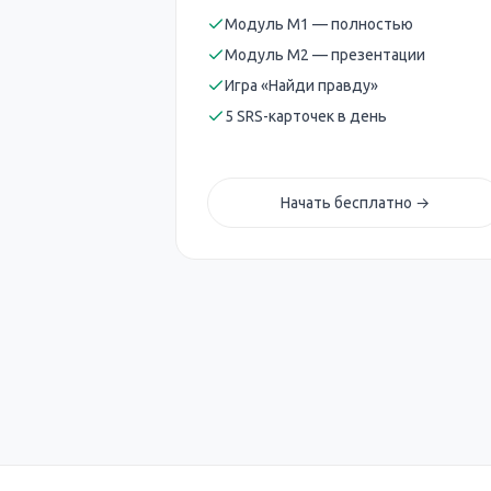
Модуль M1 — полностью
Модуль M2 — презентации
Игра «Найди правду»
5 SRS-карточек в день
Начать бесплатно →