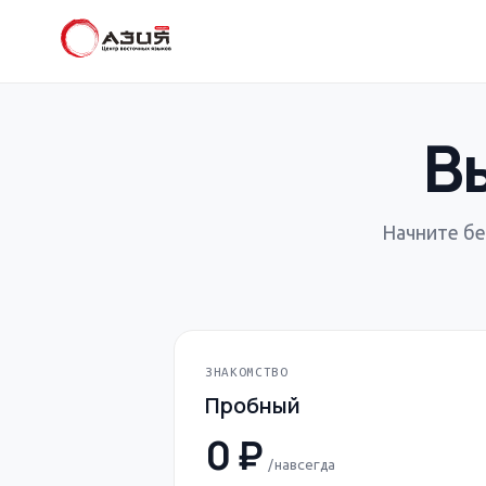
В
Начните бе
ЗНАКОМСТВО
Пробный
0 ₽
/навсегда